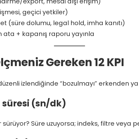
ndirme/export, mesai dışı erişim)
işmesi, geçici yetkiler)
t (süre dolumu, legal hold, imha kanıtı)
h ata + kapanış raporu yayınla
lçmeniz Gereken 12 KPI
 düzenli izlendiğinde “bozulmayı” erkenden yak
süresi (sn/dk)
 sürüyor? Süre uzuyorsa; indeks, filtre veya 