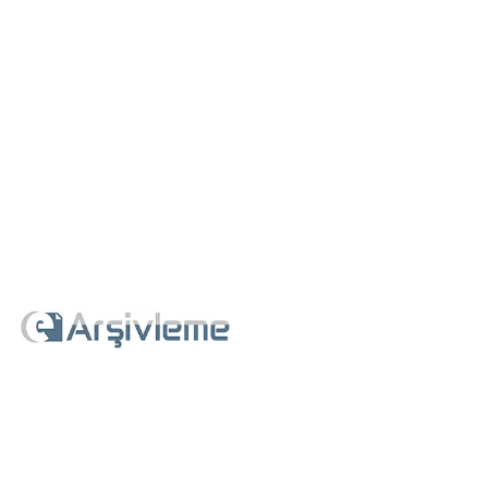
İçeriğe
geç