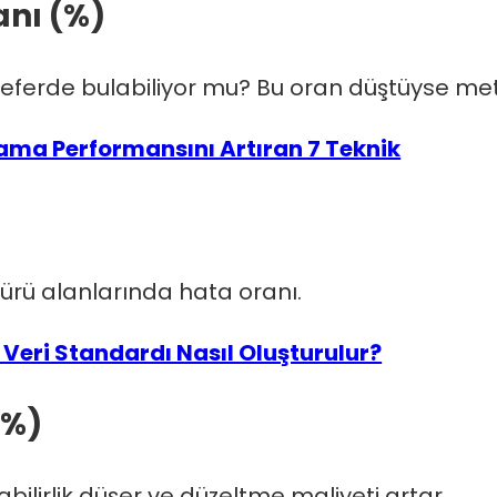
anı (%)
seferde bulabiliyor mu? Bu oran düştüyse meta
ama Performansını Artıran 7 Teknik
)
 türü alanlarında hata oranı.
Veri Standardı Nasıl Oluşturulur?
(%)
bilirlik düşer ve düzeltme maliyeti artar.