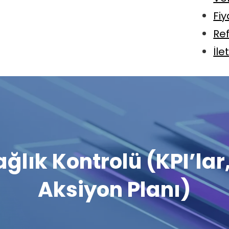
Fiy
Re
İle
ağlık Kontrolü (KPI’lar
Aksiyon Planı)