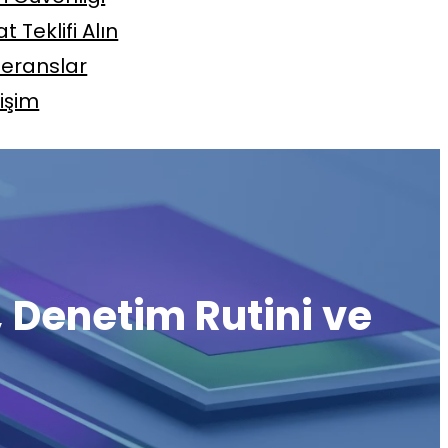
at Teklifi Alın
feranslar
tişim
, Denetim Rutini ve