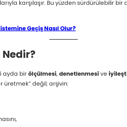
arıyla karşılaşır. Bu yüzden sürdürülebilir bir 
 Sistemine Geçiş Nasıl Olur?
ü Nedir?
n 6 ayda bir
ölçülmesi
,
denetlenmesi
ve
iyileş
 üretmek” değil; arşivin:
asını,