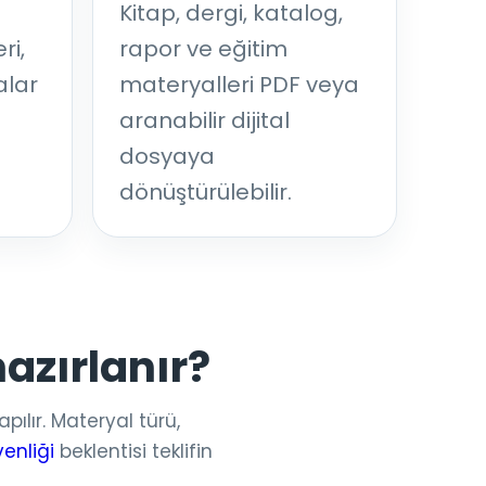
Kitap, dergi, katalog,
ri,
rapor ve eğitim
alar
materyalleri PDF veya
aranabilir dijital
dosyaya
dönüştürülebilir.
hazırlanır?
ılır. Materyal türü,
venliği
beklentisi teklifin