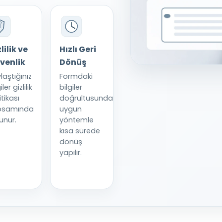
lilik ve
Hızlı Geri
venlik
Dönüş
laştığınız
Formdaki
iler gizlilik
bilgiler
itikası
doğrultusunda
psamında
uygun
unur.
yöntemle
kısa sürede
dönüş
yapılır.