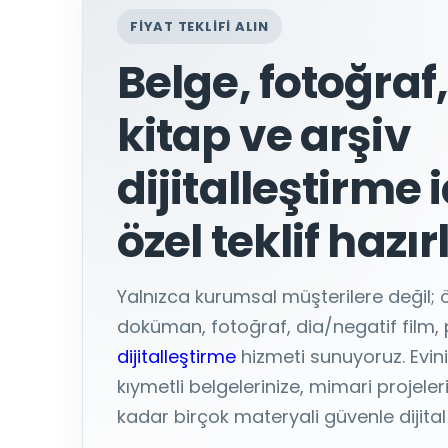
FIYAT TEKLIFI ALIN
Belge, fotoğraf,
kitap ve arşiv
dijitalleştirme i
özel teklif hazı
Yalnızca kurumsal müşterilere değil; ö
doküman, fotoğraf, dia/negatif film, 
dijitalleştirme
hizmeti sunuyoruz. Evin
kıymetli belgelerinize, mimari projeler
kadar birçok materyali güvenle dijita