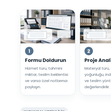
1
2
Formu Doldurun
Proje Anal
Hizmet türü, tahmini
Materyal türü,
miktar, teslim beklentisi
yoğunluğu, in
ve varsa özel notlarınızı
ve teslim yön
paylaşın.
değerlendirilir.