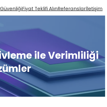
 Güvenliği
Fiyat Teklifi Alın
Referanslar
İletişim
şivleme ile Verimliliği
özümler