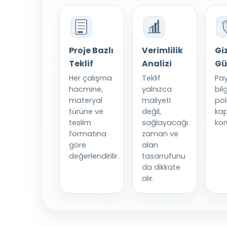
Proje Bazlı
Verimlilik
Giz
Teklif
Analizi
Gü
Her çalışma
Teklif
Pay
hacmine,
yalnızca
bilg
materyal
maliyeti
pol
türüne ve
değil,
ka
teslim
sağlayacağı
kor
formatına
zaman ve
göre
alan
değerlendirilir.
tasarrufunu
da dikkate
alır.