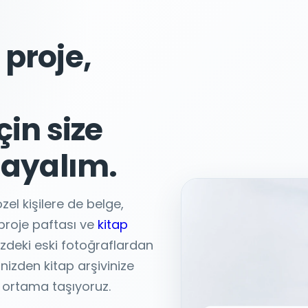
 proje,
çin size
rlayalım.
zel kişilere de belge,
proje paftası ve
kitap
izdeki eski fotoğraflardan
inizden kitap arşivinize
l ortama taşıyoruz.