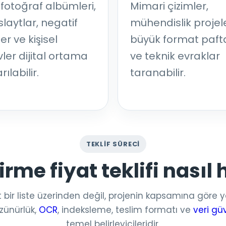
 fotoğraf albümleri,
Mimari çizimler,
slaytlar, negatif
mühendislik projele
ler ve kişisel
büyük format paft
vler dijital ortama
ve teknik evraklar
rılabilir.
taranabilir.
TEKLIF SÜRECI
tirme fiyat teklifi nasıl 
 bir liste üzerinden değil, projenin kapsamına göre yap
zünürlük,
OCR
, indeksleme, teslim formatı ve
veri gü
temel belirleyicileridir.