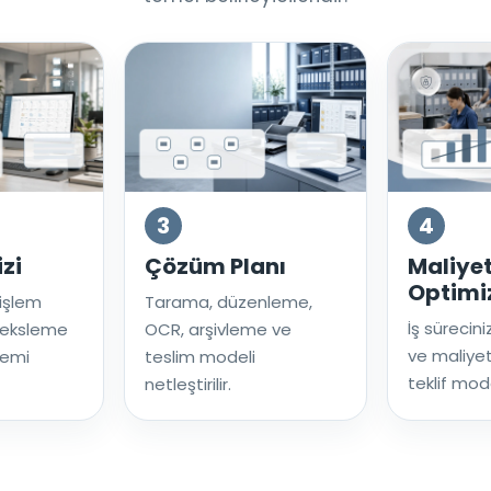
3
4
izi
Çözüm Planı
Maliye
Optimi
 işlem
Tarama, düzenleme,
İş sürecini
deksleme
OCR, arşivleme ve
ve maliyet
temi
teslim modeli
teklif mode
netleştirilir.