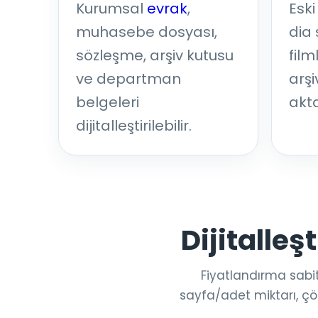
Kurumsal
evrak
,
Eski
muhasebe dosyası,
dia 
sözleşme, arşiv kutusu
film
ve departman
arşi
belgeleri
akta
dijitalleştirilebilir.
Dijitalleş
Fiyatlandırma sabit
sayfa/adet miktarı, çö