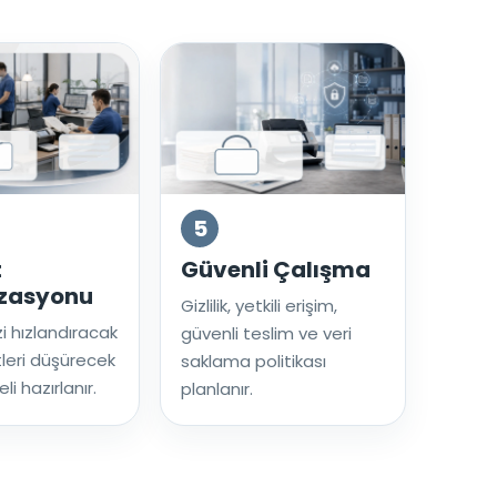
5
t
Güvenli Çalışma
zasyonu
Gizlilik, yetkili erişim,
zi hızlandıracak
güvenli teslim ve veri
leri düşürecek
saklama politikası
li hazırlanır.
planlanır.