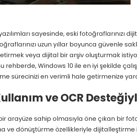
yazılımları sayesinde, eski fotoğraflarınızı d
toğraflarınızı uzun yıllar boyunca güvenle sa
etirmek veya dijital bir arşiv oluşturmak istiy
 rehberde, Windows 10 ile en iyi şekilde çal
vleme sürecinizi en verimli hale getirmenize y
 Kullanım ve OCR Desteğiyl
 bir arayüze sahip olmasıyla öne çıkan bir fot
 ve dönüştürme özellikleriyle dijitalleştirme i