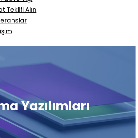
at Teklifi Alın
feranslar
tişim
ama Yazılımları