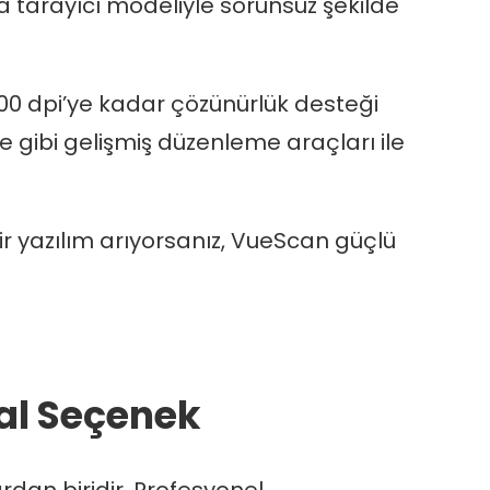
zla tarayıcı modeliyle sorunsuz şekilde
ve 300 dpi’ye kadar çözünürlük desteği
e gibi gelişmiş düzenleme araçları ile
r yazılım arıyorsanız, VueScan güçlü
eal Seçenek