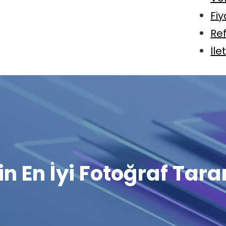
Fiy
Re
İle
n En İyi Fotoğraf Tar