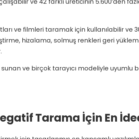
çalışabilir ve 42 farklı üreticinin 5.600’den fa
aytları ve filmleri taramak için kullanılabilir 
ştirme, hizalama, solmuş renkleri geri yüklem
.
sunan ve birçok tarayıcı modeliyle uyumlu bi
Negatif Tarama İçin En İd