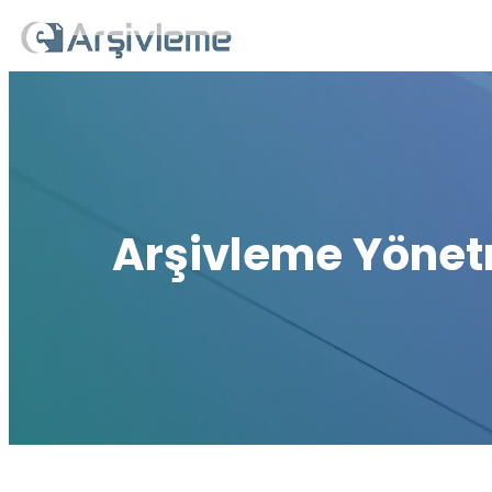
İçeriğe
geç
Arşivleme Yönet