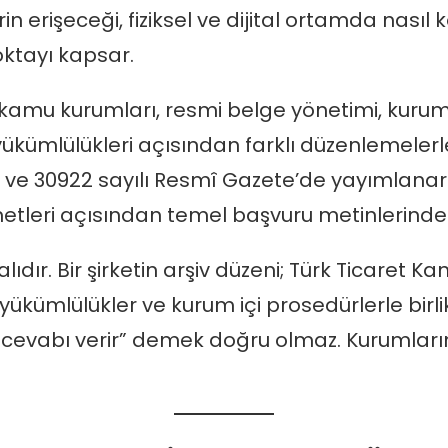
in erişeceği, fiziksel ve dijital ortamda nasıl
oktayı kapsar.
kamu kurumları, resmi belge yönetimi, kurum arş
ükümlülükleri açısından farklı düzenlemelerle il
li ve 30922 sayılı Resmî Gazete’de yayımlanar
metleri açısından temel başvuru metinlerinden 
dır. Bir şirketin arşiv düzeni; Türk Ticaret Ka
ükümlülükler ve kurum içi prosedürlerle birli
ı cevabı verir” demek doğru olmaz. Kurumları