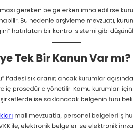
anması gereken belge erken imha edilirse kuru
abilir. Bu nedenle arşivleme mevzuatı, kur
” hatırlatan bir kontrol sistemi gibi düşünül
ye Tek Bir Kanun Var mı?
” ifadesi sık aranır; ancak kurumlar açısınd
e iç prosedürle yönetilir. Kamu kurumları için
 şirketlerde ise saklanacak belgenin türü belirl
ları
mali mevzuatla, personel belgeleri iş huk
K ile, elektronik belgeler ise elektronik imza v