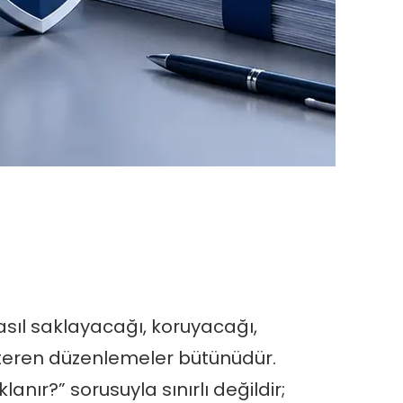
nasıl saklayacağı, koruyacağı,
steren düzenlemeler bütünüdür.
nır?” sorusuyla sınırlı değildir;